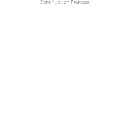
SE
Continuer en Français →
résines pour soutenir
 relever les défis de