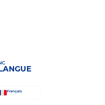
NC
 LANGUE
Français