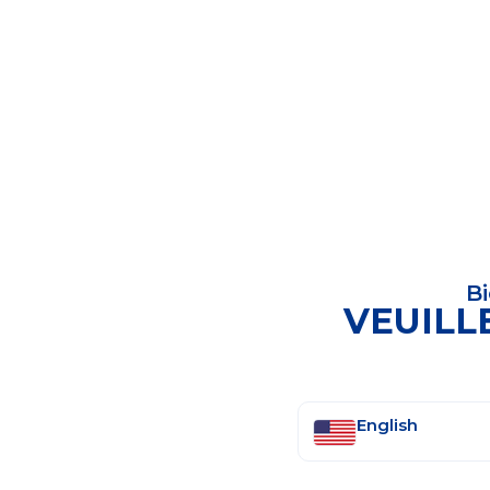
B
RÉSINES 
VEUILL
VOTRE
English