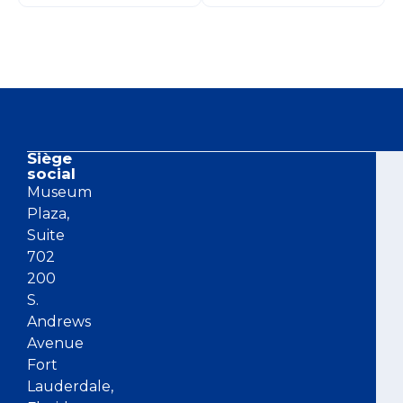
Siège
Co
social
Museum
Plaza,
Suite
702
200
S.
Andrews
Avenue
Fort
Lauderdale,