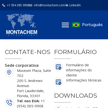
+1 954 385 9908
info@montachem.com
LinkedIn
Português
CONTATE-NOS
FORMULÁRIO
Sede corporativa
Formulário de
informações do
Museum Plaza, Suite
cliente
702
Informações técnicas
200 S. Andrews
Avenue
Fort Lauderdale,
DOWNLOADS
Florida, 33301
Tel. nos EUA:
+1
(954) 385-9908